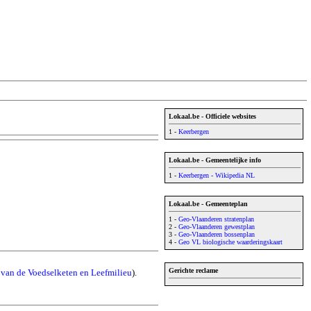
Lokaal.be - Officiele websites
1 -
Keerbergen
Lokaal.be - Gemeentelijke info
1 -
Keerbergen - Wikipedia NL
Lokaal.be - Gemeenteplan
1 -
Geo-Vlaanderen stratenplan
2 -
Geo-Vlaanderen gewestplan
3 -
Geo-Vlaanderen bossenplan
4 -
Geo VL biologische waarderingskaart
Gerichte reclame
van de Voedselketen en Leefmilieu
).