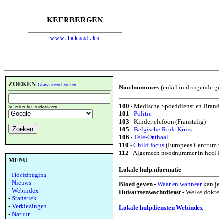
KEERBERGEN
w w w . l o k a a l . b e
ZOEKEN
Geavanceerd zoeken
Noodnummers
(enkel in dringende g
100
- Medische Spoeddienst en Bran
Selecteer het zoeksysteem
101
-
Politie
103
- Kindertelefoon (Franstalig)
105
-
Belgische Rode Kruis
106
-
Tele-Onthaal
110
-
Child focus
(Europees Centrum v
112
- Algemeen noodnummer in heel 
MENU
Lokale hulpinformatie
-
Hoofdpagina
-
Nieuws
Bloed geven
-
Waar en wanneer
kan je
-
Webindex
Huisartsenwachtdienst
- Welke dokter
-
Statistiek
-
Verkiezingen
Lokale hulpdiensten
Webindex
-
Natuur