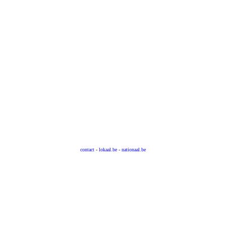
contact
-
lokaal.be
-
nationaal.be