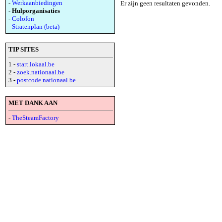
-
Werkaanbiedingen
Er zijn geen resultaten gevonden.
- Hulporganisaties
-
Colofon
-
Stratenplan (beta)
TIP SITES
1 -
start.lokaal.be
2 -
zoek.nationaal.be
3 -
postcode.nationaal.be
MET DANK AAN
-
TheSteamFactory