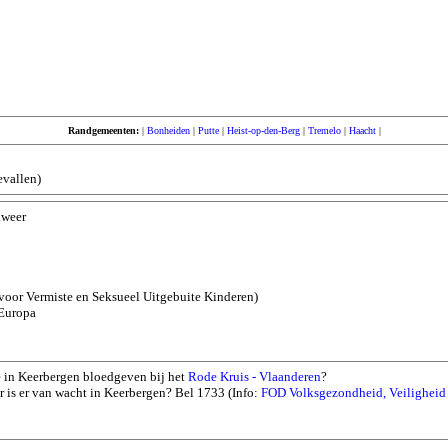
Randgemeenten:
|
Bonheiden
|
Putte
|
Heist-op-den-Berg
|
Tremelo
|
Haacht
|
evallen)
dweer
oor Vermiste en Seksueel Uitgebuite Kinderen)
Europa
 in Keerbergen bloedgeven bij het
Rode Kruis - Vlaanderen
?
 is er van wacht in Keerbergen? Bel 1733 (Info:
FOD Volksgezondheid, Veiligheid 