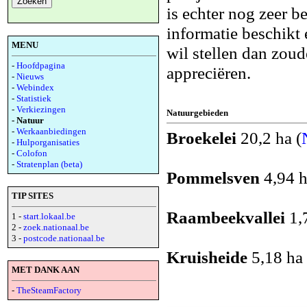
is echter nog zeer be
informatie beschikt
MENU
wil stellen dan zoud
-
Hoofdpagina
appreciëren.
-
Nieuws
-
Webindex
-
Statistiek
-
Verkiezingen
Natuurgebieden
- Natuur
-
Werkaanbiedingen
Broekelei
20,2 ha (
-
Hulporganisaties
-
Colofon
-
Stratenplan (beta)
Pommelsven
4,94 h
TIP SITES
Raambeekvallei
1,7
1 -
start.lokaal.be
2 -
zoek.nationaal.be
3 -
postcode.nationaal.be
Kruisheide
5,18 ha 
MET DANK AAN
-
TheSteamFactory