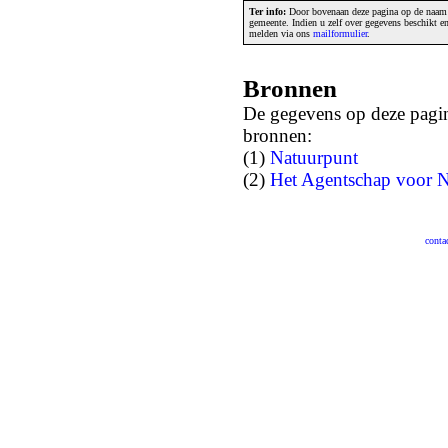
Ter info:
Door bovenaan deze pagina op de naam v
gemeente. Indien u zelf over gegevens beschikt e
melden via ons
mailformulier
.
Bronnen
De gegevens op deze pagin
bronnen:
(1)
Natuurpunt
(2)
Het Agentschap voor N
conta