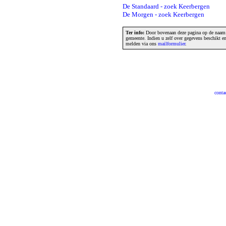
De Standaard - zoek Keerbergen
De Morgen - zoek Keerbergen
Ter info:
Door bovenaan deze pagina op de naam v
gemeente. Indien u zelf over gegevens beschikt e
melden via ons
mailformulier
.
conta