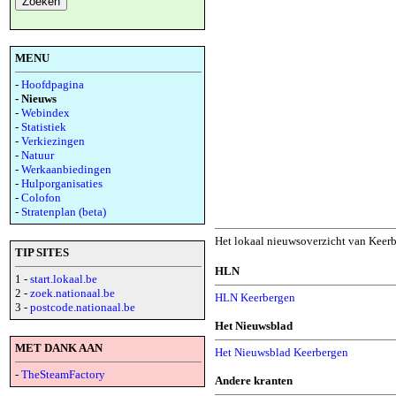
MENU
-
Hoofdpagina
- Nieuws
-
Webindex
-
Statistiek
-
Verkiezingen
-
Natuur
-
Werkaanbiedingen
-
Hulporganisaties
-
Colofon
-
Stratenplan (beta)
Het lokaal nieuwsoverzicht van Keerb
TIP SITES
HLN
1 -
start.lokaal.be
2 -
zoek.nationaal.be
HLN Keerbergen
3 -
postcode.nationaal.be
Het Nieuwsblad
MET DANK AAN
Het Nieuwsblad Keerbergen
-
TheSteamFactory
Andere kranten