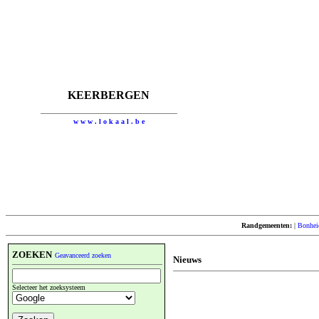
KEERBERGEN
w w w . l o k a a l . b e
Randgemeenten:
|
Bonhei
ZOEKEN
Geavanceerd zoeken
Nieuws
Selecteer het zoeksysteem