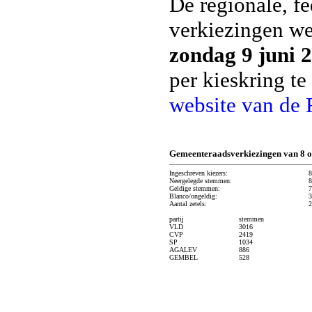
De regionale, f
verkiezingen w
zondag 9 juni 
per kieskring t
website van de 
Gemeenteraadsverkiezingen van 8 o
Ingeschreven kiezers:
8
Neergelegde stemmen:
8
Geldige stemmen:
7
Blanco/ongeldig:
3
Aantal zetels:
2
partij
stemmen
VLD
3016
CVP
2419
SP
1034
AGALEV
886
GEMBEL
528