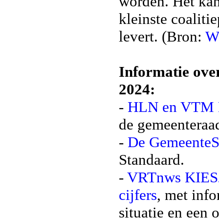
worden. Het kan
kleinste coaliti
levert. (Bron:
W
Informatie ove
2024:
-
HLN en VTM 
de gemeenteraa
-
De GemeenteS
Standaard.
-
VRTnws KIES2
cijfers
, met inf
situatie en een 