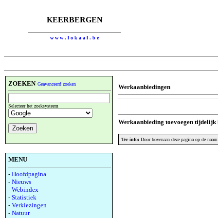
KEERBERGEN
w w w . l o k a a l . b e
ZOEKEN
Geavanceerd zoeken
Werkaanbiedingen
Selecteer het zoeksysteem
Werkaanbieding toevoegen tijdelijk 
Ter info:
Door bovenaan deze pagina op de naam 
MENU
-
Hoofdpagina
-
Nieuws
-
Webindex
-
Statistiek
-
Verkiezingen
-
Natuur