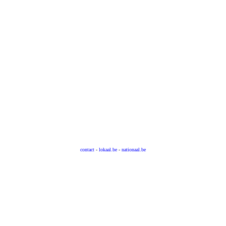
contact
-
lokaal.be
-
nationaal.be