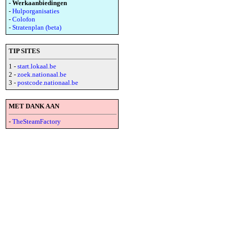
- Werkaanbiedingen
-
Hulporganisaties
-
Colofon
-
Stratenplan (beta)
TIP SITES
1 -
start.lokaal.be
2 -
zoek.nationaal.be
3 -
postcode.nationaal.be
MET DANK AAN
-
TheSteamFactory