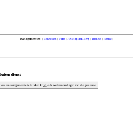
Randgemeenten:
|
Bonheiden
|
Putte
|
Heist-op-den-Berg
|
Tremelo
|
Haacht
|
buiten dienst
van een randgemeente te klikken krijg je de werkaanbiedingen van die gemeente.