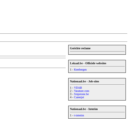
Gerichte reclame
Lokaal.be - Officiele websites
1 -
Keerbergen
Nationaal.be - Job-sites
1 -
VDAB
2 -
Vacature.com
3 -
Stepstone.be
4 -
Careerjet
Nationaal.be - Interim
1 -
t-interim